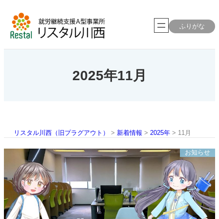
内
容
を
ふりがな
ス
キ
ッ
プ
2025年11月
リスタル川西（旧プラグアウト）
>
新着情報
>
2025年
>
11月
お知らせ