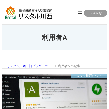
内
容
を
ふりがな
ス
キ
ッ
プ
利用者A
リスタル川西（旧プラグアウト）
>
利用者A の記事
リスタル川西について