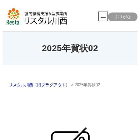
内
容
を
ふりがな
ス
キ
ッ
プ
2025年賀状02
リスタル川西（旧プラグアウト）
>
2025年賀状02