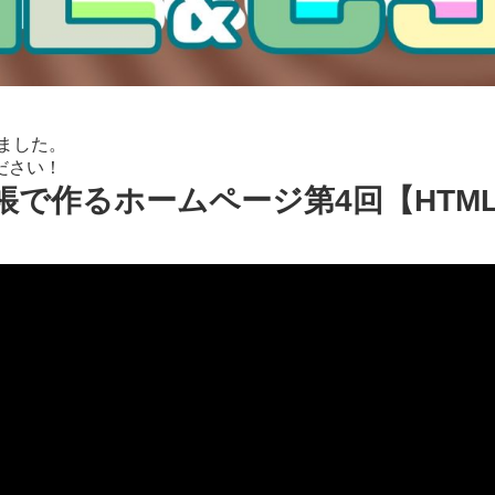
しました。
ださい！
で作るホームページ第4回【HTML