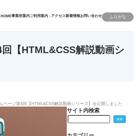
事業所案内
ご利用案内
アクセス
新着情報
お問い合わせ
HOME
ふりがな
【HTML&CSS解説動画シ
ページ第4回【HTML&CSS解説動画シリーズ】を公開しました
サイト内検索
検
検索
索
カテゴリー