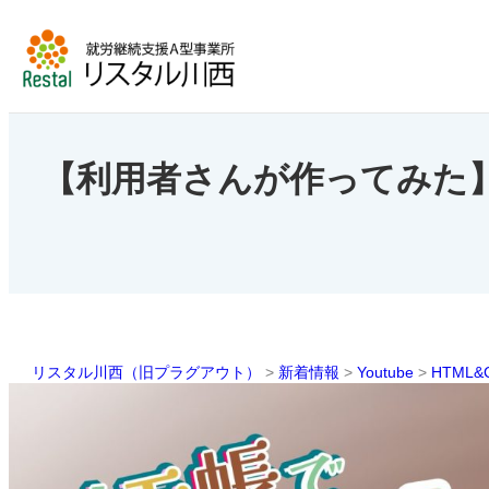
内
容
を
ス
キ
ッ
プ
【利用者さんが作ってみた】
リスタル川西（旧プラグアウト）
>
新着情報
>
Youtube
>
HTML