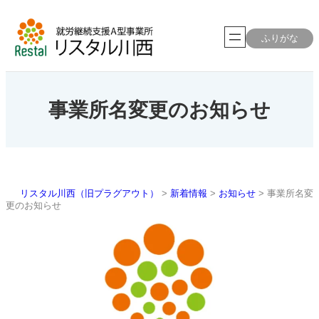
内
容
を
ふりがな
ス
キ
ッ
プ
事業所名変更のお知らせ
リスタル川西（旧プラグアウト）
>
新着情報
>
お知らせ
>
事業所名変
更のお知らせ